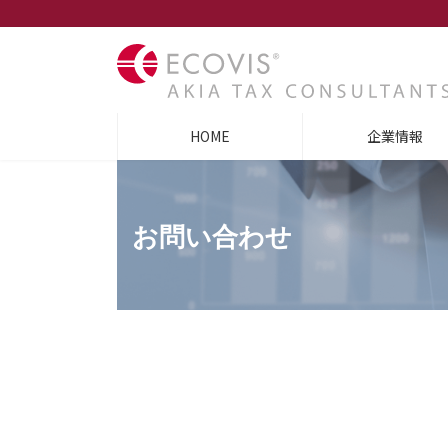
コ
ナ
ン
ビ
テ
ゲ
ン
ー
ツ
シ
へ
ョ
ス
ン
HOME
企業情報
キ
に
ッ
移
プ
動
お問い合わせ