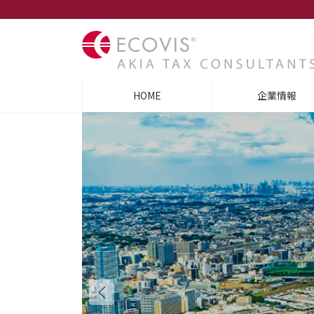
コ
ナ
ン
ビ
テ
ゲ
ン
ー
ツ
シ
へ
ョ
ス
ン
HOME
企業情報
キ
に
ッ
移
プ
動