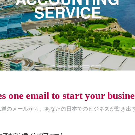
SERVICE
SERVICE
SERVICE
SERVICE
SERVICE
SERVICE
es one email to start your busin
1通のメールから、
あなたの日本でのビジネスが動き出
たアカウンティングファーム