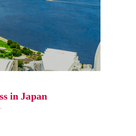
ess in Japan
す