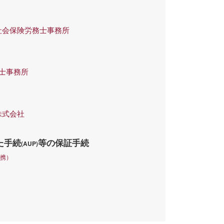
NTS社会保険労務士事務所
政書士事務所
ts株式会社
た手続
等の保証手続
(AUP)
提携）