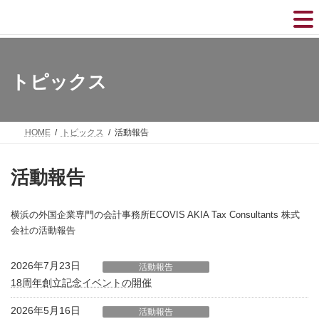
コ
ナ
ン
ビ
テ
ゲ
ン
ー
ツ
シ
へ
ョ
トピックス
ス
ン
キ
に
ッ
移
プ
動
HOME
トピックス
活動報告
活動報告
横浜の外国企業専門の会計事務所ECOVIS AKIA Tax Consultants 株式
会社の活動報告
2026年7月23日
活動報告
18周年創立記念イベントの開催
2026年5月16日
活動報告